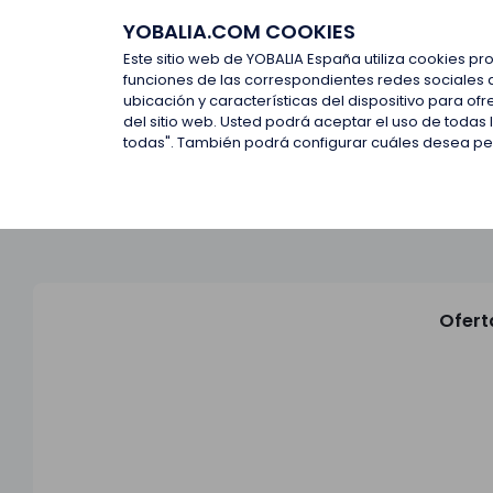
YOBALIA.COM COOKIES
Últimas ofertas
Empresas d
Este sitio web de YOBALIA España utiliza cookies pr
funciones de las correspondientes redes sociales 
ubicación y características del dispositivo para o
Últimas ofertas
del sitio web. Usted podrá aceptar el uso de todas
todas". También podrá configurar cuáles desea perm
Ofert