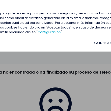
estacadas
Blog
Contactar
opias y de terceros para permitir su navegación, personalizar los co
así como analizar el tráfico generado en la misma, asimismo, recoge
frecerles publicidad personalizada. Para obtener más información so
 las cookies haciendo clic en "Aceptar todas" y, en caso de desear 
itir haciendo clic en "
Configuración
".
CONFIGU
a no encontrada o ha finalizado su proceso de selec