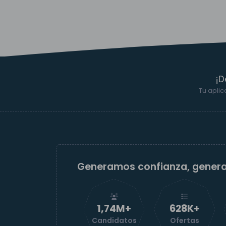
¡D
Tu aplic
Generamos confianza, gener
1,74M+
629K+
Candidatos
Ofertas