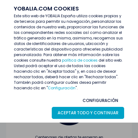
YOBALIA.COM COOKIES
ENTRAR
Este sitio web de YOBALIA España utiliza cookies propias y
de terceros para permitir su navegación, personalizar los
Últimas ofertas
contenidos de nuestra web, proporcionar las funciones de
las correspondientes redes sociales así como analizar el
tráfico generado en la misma, asimismo, recogemos sus
datos de identificadores de usuarios, ubicación y
características del dispositivo para ofrecerles publicidad
personalizada. Para obtener más información sobre las
cookies consulte nuestra
política de cookies
del sitio web.
Usted podrá aceptar el uso de todas las cookies
Oferta no encontrada o ha finalizado su
haciendo clic en "Aceptar todas" y, en caso de desear
proceso de selección
rechazar todas, deberá hacer clic en "Rechazar todas".
También podrá configurar cuáles desea permitir
haciendo clic en "
Configuración
".
CONFIGURACIÓN
ACEPTAR TODO Y CONTINUAR
Centenares de ofertas te esperan en