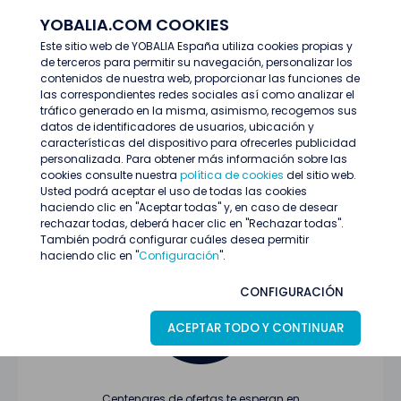
YOBALIA.COM COOKIES
ENTRAR
Este sitio web de YOBALIA España utiliza cookies propias y
de terceros para permitir su navegación, personalizar los
Últimas ofertas
contenidos de nuestra web, proporcionar las funciones de
las correspondientes redes sociales así como analizar el
tráfico generado en la misma, asimismo, recogemos sus
datos de identificadores de usuarios, ubicación y
características del dispositivo para ofrecerles publicidad
personalizada. Para obtener más información sobre las
cookies consulte nuestra
política de cookies
del sitio web.
Usted podrá aceptar el uso de todas las cookies
Oferta no encontrada o ha finalizado su
haciendo clic en "Aceptar todas" y, en caso de desear
proceso de selección
rechazar todas, deberá hacer clic en "Rechazar todas".
También podrá configurar cuáles desea permitir
haciendo clic en "
Configuración
".
CONFIGURACIÓN
ACEPTAR TODO Y CONTINUAR
Centenares de ofertas te esperan en