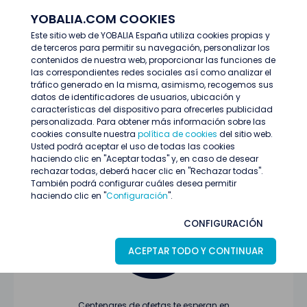
YOBALIA.COM COOKIES
ENTRAR
Este sitio web de YOBALIA España utiliza cookies propias y
de terceros para permitir su navegación, personalizar los
Últimas ofertas
contenidos de nuestra web, proporcionar las funciones de
las correspondientes redes sociales así como analizar el
tráfico generado en la misma, asimismo, recogemos sus
datos de identificadores de usuarios, ubicación y
características del dispositivo para ofrecerles publicidad
personalizada. Para obtener más información sobre las
cookies consulte nuestra
política de cookies
del sitio web.
Usted podrá aceptar el uso de todas las cookies
Oferta no encontrada o ha finalizado su
haciendo clic en "Aceptar todas" y, en caso de desear
proceso de selección
rechazar todas, deberá hacer clic en "Rechazar todas".
También podrá configurar cuáles desea permitir
haciendo clic en "
Configuración
".
CONFIGURACIÓN
ACEPTAR TODO Y CONTINUAR
Centenares de ofertas te esperan en