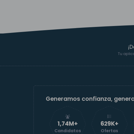
¡D
Tu aplic
Generamos confianza, gener
1,74M+
629K+
Candidatos
Ofertas