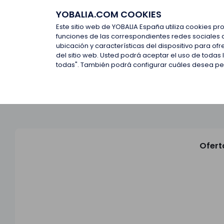
YOBALIA.COM COOKIES
Últimas ofertas
Empresas d
Este sitio web de YOBALIA España utiliza cookies pr
funciones de las correspondientes redes sociales 
ubicación y características del dispositivo para o
Últimas ofertas
del sitio web. Usted podrá aceptar el uso de todas
todas". También podrá configurar cuáles desea perm
Ofert