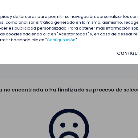
estacadas
Blog
Contactar
opias y de terceros para permitir su navegación, personalizar los co
así como analizar el tráfico generado en la misma, asimismo, recoge
frecerles publicidad personalizada. Para obtener más información so
 las cookies haciendo clic en "Aceptar todas" y, en caso de desear 
itir haciendo clic en "
Configuración
".
CONFIGU
a no encontrada o ha finalizado su proceso de selec