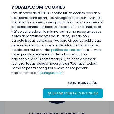
YOBALIA.COM COOKIES
ENTRAR
Este sitio web de YOBALIA España utiliza cookies propias y
de terceros para permitir su navegación, personalizar los
Últimas ofertas
contenidos de nuestra web, proporcionar las funciones de
las correspondientes redes sociales así como analizar el
tráfico generado en la misma, asimismo, recogemos sus
datos de identificadores de usuarios, ubicación y
características del dispositivo para ofrecerles publicidad
personalizada. Para obtener más información sobre las
cookies consulte nuestra
política de cookies
del sitio web.
Usted podrá aceptar el uso de todas las cookies
Oferta no encontrada o ha finalizado su
haciendo clic en "Aceptar todas" y, en caso de desear
proceso de selección
rechazar todas, deberá hacer clic en "Rechazar todas".
También podrá configurar cuáles desea permitir
haciendo clic en "
Configuración
".
CONFIGURACIÓN
ACEPTAR TODO Y CONTINUAR
Centenares de ofertas te esperan en