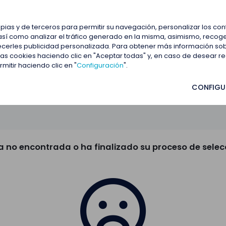
estacadas
Blog
Contactar
opias y de terceros para permitir su navegación, personalizar los co
así como analizar el tráfico generado en la misma, asimismo, recoge
frecerles publicidad personalizada. Para obtener más información so
 las cookies haciendo clic en "Aceptar todas" y, en caso de desear 
itir haciendo clic en "
Configuración
".
CONFIGU
a no encontrada o ha finalizado su proceso de selec