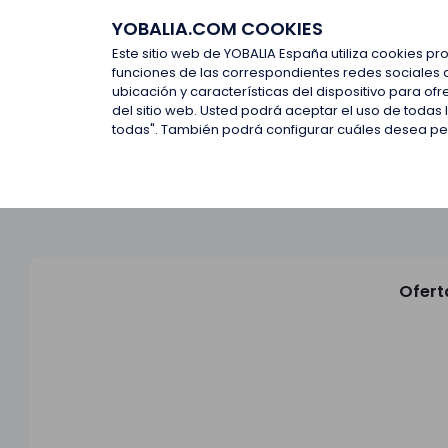
YOBALIA.COM COOKIES
Últimas ofertas
Empresas d
Este sitio web de YOBALIA España utiliza cookies pr
funciones de las correspondientes redes sociales 
ubicación y características del dispositivo para o
Últimas ofertas
del sitio web. Usted podrá aceptar el uso de todas
todas". También podrá configurar cuáles desea perm
Ofert