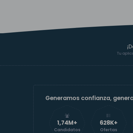
¡D
Tu aplic
Generamos confianza, gener
1,74M+
629K+
Candidatos
Ofertas