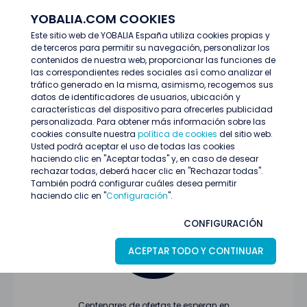
YOBALIA.COM COOKIES
ENTRAR
Este sitio web de YOBALIA España utiliza cookies propias y
de terceros para permitir su navegación, personalizar los
Últimas ofertas
contenidos de nuestra web, proporcionar las funciones de
las correspondientes redes sociales así como analizar el
tráfico generado en la misma, asimismo, recogemos sus
datos de identificadores de usuarios, ubicación y
características del dispositivo para ofrecerles publicidad
personalizada. Para obtener más información sobre las
cookies consulte nuestra
política de cookies
del sitio web.
Usted podrá aceptar el uso de todas las cookies
Oferta no encontrada o ha finalizado su
haciendo clic en "Aceptar todas" y, en caso de desear
proceso de selección
rechazar todas, deberá hacer clic en "Rechazar todas".
También podrá configurar cuáles desea permitir
haciendo clic en "
Configuración
".
CONFIGURACIÓN
ACEPTAR TODO Y CONTINUAR
Centenares de ofertas te esperan en