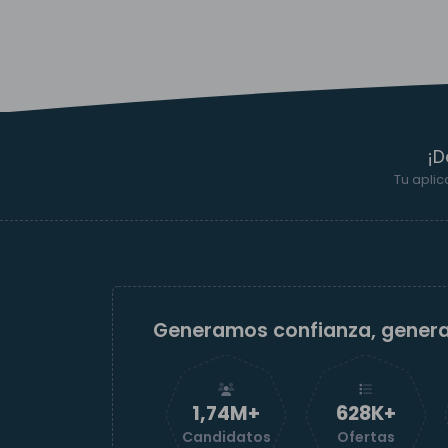
¡D
Tu aplic
Generamos confianza, gener
1,74M+
629K+
Candidatos
Ofertas