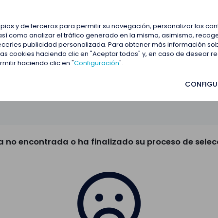
estacadas
Blog
Contactar
opias y de terceros para permitir su navegación, personalizar los co
así como analizar el tráfico generado en la misma, asimismo, recoge
frecerles publicidad personalizada. Para obtener más información so
 las cookies haciendo clic en "Aceptar todas" y, en caso de desear 
itir haciendo clic en "
Configuración
".
CONFIGU
a no encontrada o ha finalizado su proceso de selec