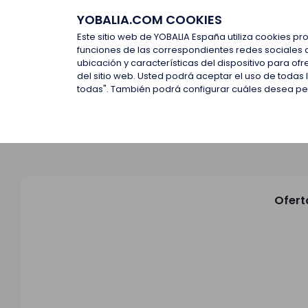
YOBALIA.COM COOKIES
Últimas ofertas
Empresas d
Este sitio web de YOBALIA España utiliza cookies pr
funciones de las correspondientes redes sociales 
ubicación y características del dispositivo para o
Últimas ofertas
del sitio web. Usted podrá aceptar el uso de todas
todas". También podrá configurar cuáles desea perm
Ofert