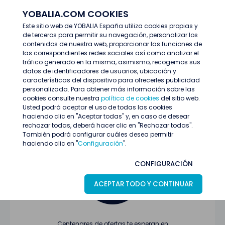
YOBALIA.COM COOKIES
ENTRAR
Este sitio web de YOBALIA España utiliza cookies propias y
de terceros para permitir su navegación, personalizar los
Últimas ofertas
contenidos de nuestra web, proporcionar las funciones de
las correspondientes redes sociales así como analizar el
tráfico generado en la misma, asimismo, recogemos sus
datos de identificadores de usuarios, ubicación y
características del dispositivo para ofrecerles publicidad
personalizada. Para obtener más información sobre las
cookies consulte nuestra
política de cookies
del sitio web.
Usted podrá aceptar el uso de todas las cookies
Oferta no encontrada o ha finalizado su
haciendo clic en "Aceptar todas" y, en caso de desear
proceso de selección
rechazar todas, deberá hacer clic en "Rechazar todas".
También podrá configurar cuáles desea permitir
haciendo clic en "
Configuración
".
CONFIGURACIÓN
ACEPTAR TODO Y CONTINUAR
Centenares de ofertas te esperan en