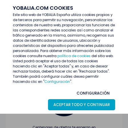
YOBALIA.COM COOKIES
ENTRAR
Este sitio web de YOBALIA España utiliza cookies propias y
de terceros para permitir su navegación, personalizar los
Últimas ofertas
contenidos de nuestra web, proporcionar las funciones de
las correspondientes redes sociales así como analizar el
tráfico generado en la misma, asimismo, recogemos sus
datos de identificadores de usuarios, ubicación y
características del dispositivo para ofrecerles publicidad
personalizada. Para obtener más información sobre las
cookies consulte nuestra
política de cookies
del sitio web.
Usted podrá aceptar el uso de todas las cookies
Oferta no encontrada o ha finalizado su
haciendo clic en "Aceptar todas" y, en caso de desear
proceso de selección
rechazar todas, deberá hacer clic en "Rechazar todas".
También podrá configurar cuáles desea permitir
haciendo clic en "
Configuración
".
CONFIGURACIÓN
ACEPTAR TODO Y CONTINUAR
Centenares de ofertas te esperan en