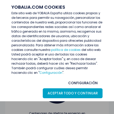
YOBALIA.COM COOKIES
ENTRAR
Este sitio web de YOBALIA España utiliza cookies propias y
de terceros para permitir su navegación, personalizar los
Últimas ofertas
contenidos de nuestra web, proporcionar las funciones de
las correspondientes redes sociales así como analizar el
tráfico generado en la misma, asimismo, recogemos sus
datos de identificadores de usuarios, ubicación y
características del dispositivo para ofrecerles publicidad
personalizada. Para obtener más información sobre las
cookies consulte nuestra
política de cookies
del sitio web.
Usted podrá aceptar el uso de todas las cookies
Oferta no encontrada o ha finalizado su
haciendo clic en "Aceptar todas" y, en caso de desear
proceso de selección
rechazar todas, deberá hacer clic en "Rechazar todas".
También podrá configurar cuáles desea permitir
haciendo clic en "
Configuración
".
CONFIGURACIÓN
ACEPTAR TODO Y CONTINUAR
Centenares de ofertas te esperan en