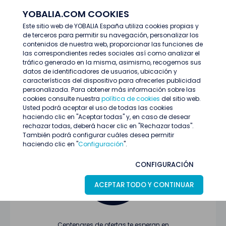
YOBALIA.COM COOKIES
ENTRAR
Este sitio web de YOBALIA España utiliza cookies propias y
de terceros para permitir su navegación, personalizar los
Últimas ofertas
contenidos de nuestra web, proporcionar las funciones de
las correspondientes redes sociales así como analizar el
tráfico generado en la misma, asimismo, recogemos sus
datos de identificadores de usuarios, ubicación y
características del dispositivo para ofrecerles publicidad
personalizada. Para obtener más información sobre las
cookies consulte nuestra
política de cookies
del sitio web.
Usted podrá aceptar el uso de todas las cookies
Oferta no encontrada o ha finalizado su
haciendo clic en "Aceptar todas" y, en caso de desear
proceso de selección
rechazar todas, deberá hacer clic en "Rechazar todas".
También podrá configurar cuáles desea permitir
haciendo clic en "
Configuración
".
CONFIGURACIÓN
ACEPTAR TODO Y CONTINUAR
Centenares de ofertas te esperan en