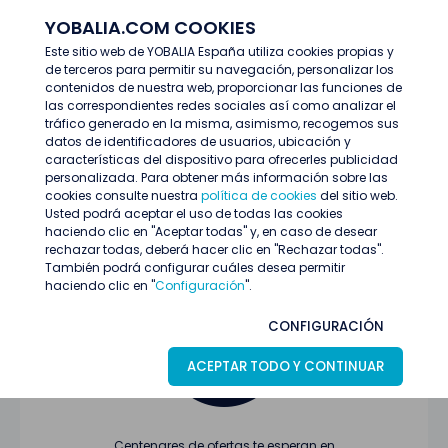
YOBALIA.COM COOKIES
ENTRAR
Este sitio web de YOBALIA España utiliza cookies propias y
de terceros para permitir su navegación, personalizar los
Últimas ofertas
contenidos de nuestra web, proporcionar las funciones de
las correspondientes redes sociales así como analizar el
tráfico generado en la misma, asimismo, recogemos sus
datos de identificadores de usuarios, ubicación y
características del dispositivo para ofrecerles publicidad
personalizada. Para obtener más información sobre las
cookies consulte nuestra
política de cookies
del sitio web.
Usted podrá aceptar el uso de todas las cookies
Oferta no encontrada o ha finalizado su
haciendo clic en "Aceptar todas" y, en caso de desear
proceso de selección
rechazar todas, deberá hacer clic en "Rechazar todas".
También podrá configurar cuáles desea permitir
haciendo clic en "
Configuración
".
CONFIGURACIÓN
ACEPTAR TODO Y CONTINUAR
Centenares de ofertas te esperan en