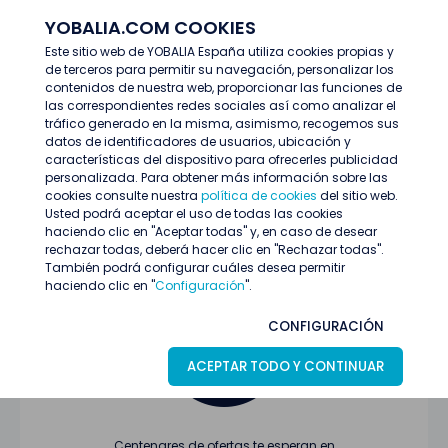
YOBALIA.COM COOKIES
ENTRAR
Este sitio web de YOBALIA España utiliza cookies propias y
de terceros para permitir su navegación, personalizar los
Últimas ofertas
contenidos de nuestra web, proporcionar las funciones de
las correspondientes redes sociales así como analizar el
tráfico generado en la misma, asimismo, recogemos sus
datos de identificadores de usuarios, ubicación y
características del dispositivo para ofrecerles publicidad
personalizada. Para obtener más información sobre las
cookies consulte nuestra
política de cookies
del sitio web.
Usted podrá aceptar el uso de todas las cookies
Oferta no encontrada o ha finalizado su
haciendo clic en "Aceptar todas" y, en caso de desear
proceso de selección
rechazar todas, deberá hacer clic en "Rechazar todas".
También podrá configurar cuáles desea permitir
haciendo clic en "
Configuración
".
CONFIGURACIÓN
ACEPTAR TODO Y CONTINUAR
Centenares de ofertas te esperan en