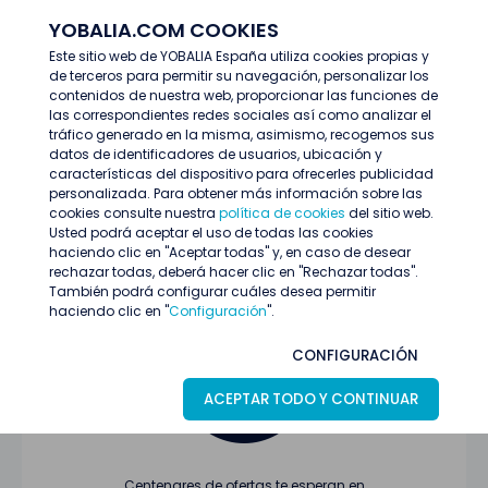
YOBALIA.COM COOKIES
ENTRAR
Este sitio web de YOBALIA España utiliza cookies propias y
de terceros para permitir su navegación, personalizar los
Últimas ofertas
contenidos de nuestra web, proporcionar las funciones de
las correspondientes redes sociales así como analizar el
tráfico generado en la misma, asimismo, recogemos sus
datos de identificadores de usuarios, ubicación y
características del dispositivo para ofrecerles publicidad
personalizada. Para obtener más información sobre las
cookies consulte nuestra
política de cookies
del sitio web.
Usted podrá aceptar el uso de todas las cookies
Oferta no encontrada o ha finalizado su
haciendo clic en "Aceptar todas" y, en caso de desear
proceso de selección
rechazar todas, deberá hacer clic en "Rechazar todas".
También podrá configurar cuáles desea permitir
haciendo clic en "
Configuración
".
CONFIGURACIÓN
ACEPTAR TODO Y CONTINUAR
Centenares de ofertas te esperan en