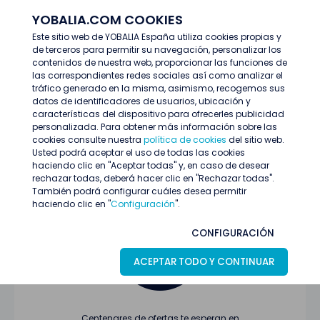
YOBALIA.COM COOKIES
ENTRAR
Este sitio web de YOBALIA España utiliza cookies propias y
de terceros para permitir su navegación, personalizar los
Últimas ofertas
contenidos de nuestra web, proporcionar las funciones de
las correspondientes redes sociales así como analizar el
tráfico generado en la misma, asimismo, recogemos sus
datos de identificadores de usuarios, ubicación y
características del dispositivo para ofrecerles publicidad
personalizada. Para obtener más información sobre las
cookies consulte nuestra
política de cookies
del sitio web.
Usted podrá aceptar el uso de todas las cookies
Oferta no encontrada o ha finalizado su
haciendo clic en "Aceptar todas" y, en caso de desear
proceso de selección
rechazar todas, deberá hacer clic en "Rechazar todas".
También podrá configurar cuáles desea permitir
haciendo clic en "
Configuración
".
CONFIGURACIÓN
ACEPTAR TODO Y CONTINUAR
Centenares de ofertas te esperan en