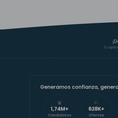
¡D
Tu aplic
Generamos confianza, gener
1,74M+
629K+
Candidatos
Ofertas