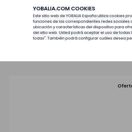
YOBALIA.COM COOKIES
Últimas ofertas
Empresas d
Este sitio web de YOBALIA España utiliza cookies pr
funciones de las correspondientes redes sociales 
ubicación y características del dispositivo para o
Últimas ofertas
del sitio web. Usted podrá aceptar el uso de todas
todas". También podrá configurar cuáles desea perm
Ofert