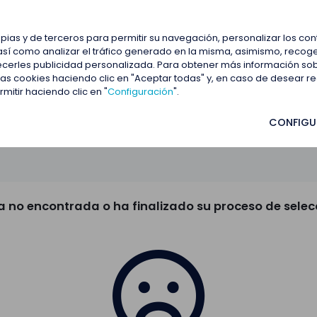
estacadas
Blog
Contactar
opias y de terceros para permitir su navegación, personalizar los co
así como analizar el tráfico generado en la misma, asimismo, recoge
frecerles publicidad personalizada. Para obtener más información so
 las cookies haciendo clic en "Aceptar todas" y, en caso de desear 
itir haciendo clic en "
Configuración
".
CONFIGU
a no encontrada o ha finalizado su proceso de selec