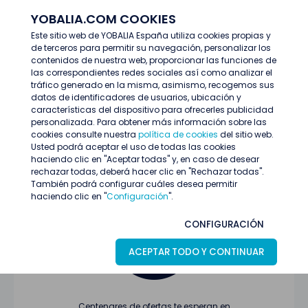
YOBALIA.COM COOKIES
ENTRAR
Este sitio web de YOBALIA España utiliza cookies propias y
de terceros para permitir su navegación, personalizar los
Últimas ofertas
contenidos de nuestra web, proporcionar las funciones de
las correspondientes redes sociales así como analizar el
tráfico generado en la misma, asimismo, recogemos sus
datos de identificadores de usuarios, ubicación y
características del dispositivo para ofrecerles publicidad
personalizada. Para obtener más información sobre las
cookies consulte nuestra
política de cookies
del sitio web.
Usted podrá aceptar el uso de todas las cookies
Oferta no encontrada o ha finalizado su
haciendo clic en "Aceptar todas" y, en caso de desear
proceso de selección
rechazar todas, deberá hacer clic en "Rechazar todas".
También podrá configurar cuáles desea permitir
haciendo clic en "
Configuración
".
CONFIGURACIÓN
ACEPTAR TODO Y CONTINUAR
Centenares de ofertas te esperan en