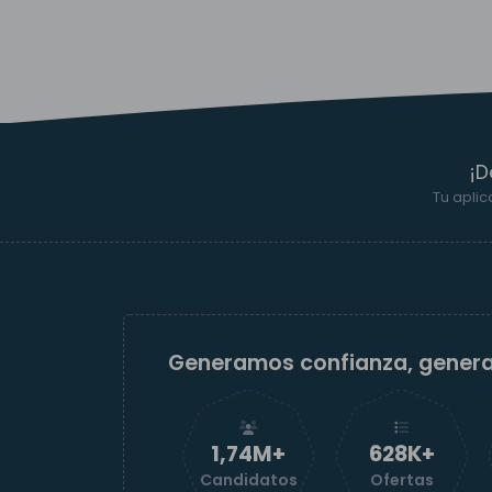
¡D
Tu aplic
Generamos confianza, gener
1,74M+
629K+
Candidatos
Ofertas