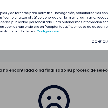
estacadas
Blog
Contactar
opias y de terceros para permitir su navegación, personalizar los co
así como analizar el tráfico generado en la misma, asimismo, recoge
frecerles publicidad personalizada. Para obtener más información so
 las cookies haciendo clic en "Aceptar todas" y, en caso de desear 
itir haciendo clic en "
Configuración
".
CONFIGU
a no encontrada o ha finalizado su proceso de selec