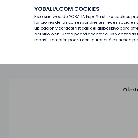
YOBALIA.COM COOKIES
Últimas ofertas
Empresas d
Este sitio web de YOBALIA España utiliza cookies pr
funciones de las correspondientes redes sociales 
ubicación y características del dispositivo para o
Últimas ofertas
del sitio web. Usted podrá aceptar el uso de todas
todas". También podrá configurar cuáles desea perm
Ofert