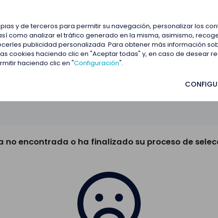
estacadas
Blog
Contactar
opias y de terceros para permitir su navegación, personalizar los co
así como analizar el tráfico generado en la misma, asimismo, recoge
frecerles publicidad personalizada. Para obtener más información so
 las cookies haciendo clic en "Aceptar todas" y, en caso de desear 
itir haciendo clic en "
Configuración
".
CONFIGU
a no encontrada o ha finalizado su proceso de selec