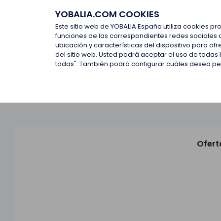
YOBALIA.COM COOKIES
Últimas ofertas
Empresas d
Este sitio web de YOBALIA España utiliza cookies pr
funciones de las correspondientes redes sociales 
ubicación y características del dispositivo para o
Últimas ofertas
del sitio web. Usted podrá aceptar el uso de todas
todas". También podrá configurar cuáles desea perm
Ofert