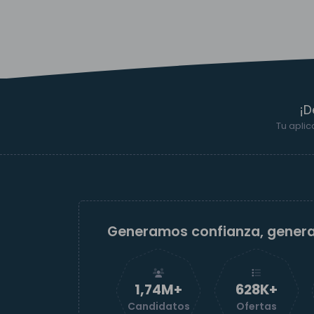
¡D
Tu aplic
Generamos confianza, gener
1,74M+
629K+
Candidatos
Ofertas