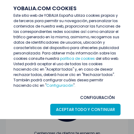
YOBALIA.COM COOKIES
ENTRAR
Este sitio web de YOBALIA España utiliza cookies propias y
de terceros para permitir su navegación, personalizar los
Últimas ofertas
contenidos de nuestra web, proporcionar las funciones de
las correspondientes redes sociales así como analizar el
tráfico generado en la misma, asimismo, recogemos sus
datos de identificadores de usuarios, ubicación y
características del dispositivo para ofrecerles publicidad
personalizada. Para obtener más información sobre las
cookies consulte nuestra
política de cookies
del sitio web.
Usted podrá aceptar el uso de todas las cookies
Oferta no encontrada o ha finalizado su
haciendo clic en "Aceptar todas" y, en caso de desear
proceso de selección
rechazar todas, deberá hacer clic en "Rechazar todas".
También podrá configurar cuáles desea permitir
haciendo clic en "
Configuración
".
CONFIGURACIÓN
ACEPTAR TODO Y CONTINUAR
Centenares de ofertas te esperan en