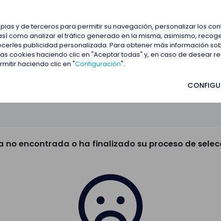
estacadas
Blog
Contactar
opias y de terceros para permitir su navegación, personalizar los co
así como analizar el tráfico generado en la misma, asimismo, recoge
frecerles publicidad personalizada. Para obtener más información so
 las cookies haciendo clic en "Aceptar todas" y, en caso de desear 
itir haciendo clic en "
Configuración
".
CONFIGU
a no encontrada o ha finalizado su proceso de selec