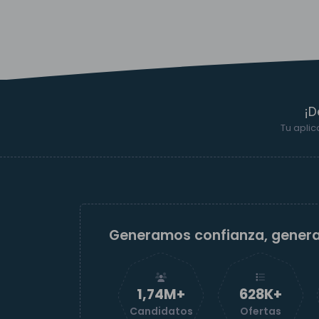
¡D
Tu aplic
Generamos confianza, gener
1,74M+
629K+
Candidatos
Ofertas