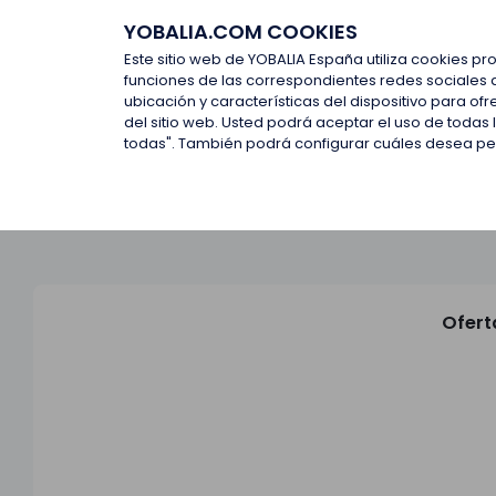
YOBALIA.COM COOKIES
Últimas ofertas
Empresas d
Este sitio web de YOBALIA España utiliza cookies pr
funciones de las correspondientes redes sociales 
ubicación y características del dispositivo para o
Últimas ofertas
del sitio web. Usted podrá aceptar el uso de todas
todas". También podrá configurar cuáles desea perm
Ofert