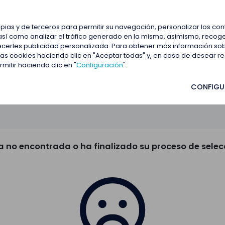
estacadas
Blog
Contactar
opias y de terceros para permitir su navegación, personalizar los co
así como analizar el tráfico generado en la misma, asimismo, recoge
frecerles publicidad personalizada. Para obtener más información so
 las cookies haciendo clic en "Aceptar todas" y, en caso de desear 
itir haciendo clic en "
Configuración
".
CONFIGU
a no encontrada o ha finalizado su proceso de selec