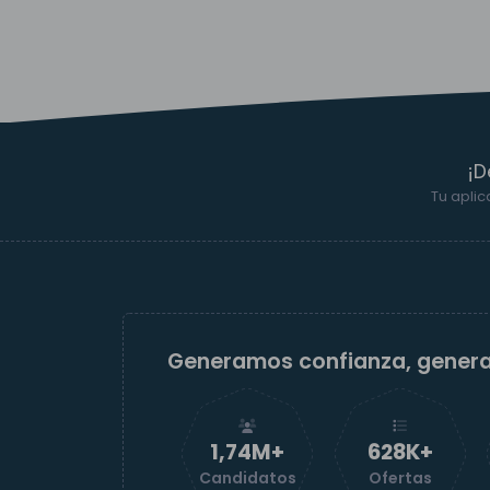
¡D
Tu aplic
Generamos confianza, gener
1,74M+
629K+
Candidatos
Ofertas