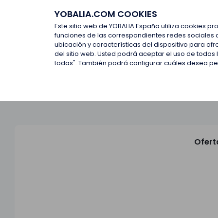
YOBALIA.COM COOKIES
Últimas ofertas
Empresas d
Este sitio web de YOBALIA España utiliza cookies pr
funciones de las correspondientes redes sociales 
ubicación y características del dispositivo para o
Últimas ofertas
del sitio web. Usted podrá aceptar el uso de todas
todas". También podrá configurar cuáles desea perm
Ofert