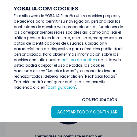
YOBALIA.COM COOKIES
ENTRAR
Este sitio web de YOBALIA España utiliza cookies propias y
de terceros para permitir su navegación, personalizar los
Últimas ofertas
contenidos de nuestra web, proporcionar las funciones de
las correspondientes redes sociales así como analizar el
tráfico generado en la misma, asimismo, recogemos sus
datos de identificadores de usuarios, ubicación y
características del dispositivo para ofrecerles publicidad
personalizada. Para obtener más información sobre las
cookies consulte nuestra
política de cookies
del sitio web.
Usted podrá aceptar el uso de todas las cookies
Oferta no encontrada o ha finalizado su
haciendo clic en "Aceptar todas" y, en caso de desear
proceso de selección
rechazar todas, deberá hacer clic en "Rechazar todas".
También podrá configurar cuáles desea permitir
haciendo clic en "
Configuración
".
CONFIGURACIÓN
ACEPTAR TODO Y CONTINUAR
Centenares de ofertas te esperan en