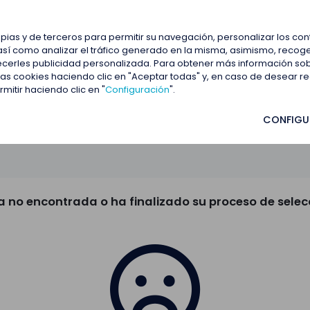
estacadas
Blog
Contactar
opias y de terceros para permitir su navegación, personalizar los co
así como analizar el tráfico generado en la misma, asimismo, recoge
frecerles publicidad personalizada. Para obtener más información so
 las cookies haciendo clic en "Aceptar todas" y, en caso de desear 
itir haciendo clic en "
Configuración
".
CONFIGU
a no encontrada o ha finalizado su proceso de selec