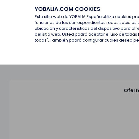
YOBALIA.COM COOKIES
Últimas ofertas
Empresas d
Este sitio web de YOBALIA España utiliza cookies pr
funciones de las correspondientes redes sociales 
ubicación y características del dispositivo para o
Últimas ofertas
del sitio web. Usted podrá aceptar el uso de todas
todas". También podrá configurar cuáles desea perm
Ofert