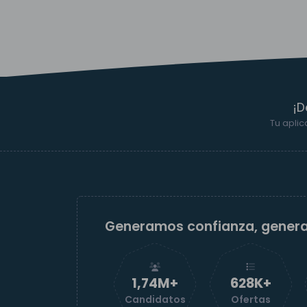
¡D
Tu aplic
Generamos confianza, gener
1,74M+
629K+
Candidatos
Ofertas