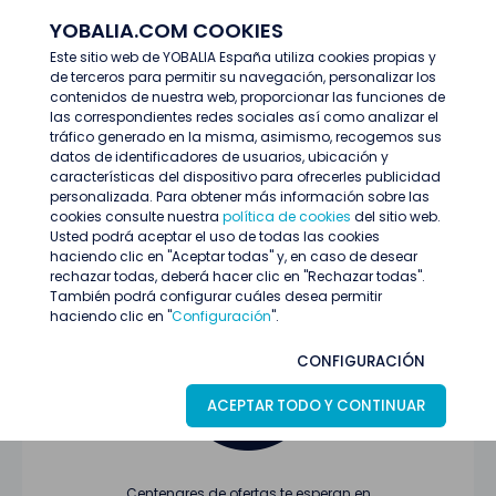
YOBALIA.COM COOKIES
ENTRAR
Este sitio web de YOBALIA España utiliza cookies propias y
de terceros para permitir su navegación, personalizar los
Últimas ofertas
contenidos de nuestra web, proporcionar las funciones de
las correspondientes redes sociales así como analizar el
tráfico generado en la misma, asimismo, recogemos sus
datos de identificadores de usuarios, ubicación y
características del dispositivo para ofrecerles publicidad
personalizada. Para obtener más información sobre las
cookies consulte nuestra
política de cookies
del sitio web.
Usted podrá aceptar el uso de todas las cookies
Oferta no encontrada o ha finalizado su
haciendo clic en "Aceptar todas" y, en caso de desear
proceso de selección
rechazar todas, deberá hacer clic en "Rechazar todas".
También podrá configurar cuáles desea permitir
haciendo clic en "
Configuración
".
CONFIGURACIÓN
ACEPTAR TODO Y CONTINUAR
Centenares de ofertas te esperan en