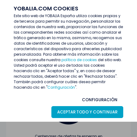
YOBALIA.COM COOKIES
ENTRAR
Este sitio web de YOBALIA España utiliza cookies propias y
de terceros para permitir su navegación, personalizar los
Últimas ofertas
contenidos de nuestra web, proporcionar las funciones de
las correspondientes redes sociales así como analizar el
tráfico generado en la misma, asimismo, recogemos sus
datos de identificadores de usuarios, ubicación y
características del dispositivo para ofrecerles publicidad
personalizada. Para obtener más información sobre las
cookies consulte nuestra
política de cookies
del sitio web.
Usted podrá aceptar el uso de todas las cookies
Oferta no encontrada o ha finalizado su
haciendo clic en "Aceptar todas" y, en caso de desear
proceso de selección
rechazar todas, deberá hacer clic en "Rechazar todas".
También podrá configurar cuáles desea permitir
haciendo clic en "
Configuración
".
CONFIGURACIÓN
ACEPTAR TODO Y CONTINUAR
Centenares de ofertas te esperan en