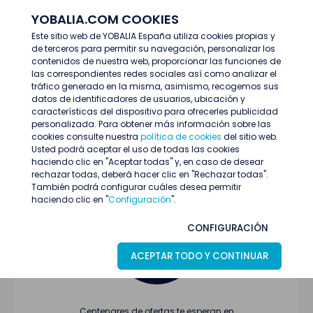
YOBALIA.COM COOKIES
ENTRAR
Este sitio web de YOBALIA España utiliza cookies propias y
de terceros para permitir su navegación, personalizar los
Últimas ofertas
contenidos de nuestra web, proporcionar las funciones de
las correspondientes redes sociales así como analizar el
tráfico generado en la misma, asimismo, recogemos sus
datos de identificadores de usuarios, ubicación y
características del dispositivo para ofrecerles publicidad
personalizada. Para obtener más información sobre las
cookies consulte nuestra
política de cookies
del sitio web.
Usted podrá aceptar el uso de todas las cookies
Oferta no encontrada o ha finalizado su
haciendo clic en "Aceptar todas" y, en caso de desear
proceso de selección
rechazar todas, deberá hacer clic en "Rechazar todas".
También podrá configurar cuáles desea permitir
haciendo clic en "
Configuración
".
CONFIGURACIÓN
ACEPTAR TODO Y CONTINUAR
Centenares de ofertas te esperan en