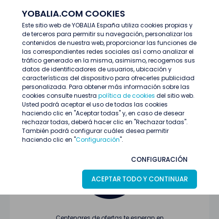
YOBALIA.COM COOKIES
ENTRAR
Este sitio web de YOBALIA España utiliza cookies propias y
de terceros para permitir su navegación, personalizar los
Últimas ofertas
contenidos de nuestra web, proporcionar las funciones de
las correspondientes redes sociales así como analizar el
tráfico generado en la misma, asimismo, recogemos sus
datos de identificadores de usuarios, ubicación y
características del dispositivo para ofrecerles publicidad
personalizada. Para obtener más información sobre las
cookies consulte nuestra
política de cookies
del sitio web.
Usted podrá aceptar el uso de todas las cookies
Oferta no encontrada o ha finalizado su
haciendo clic en "Aceptar todas" y, en caso de desear
proceso de selección
rechazar todas, deberá hacer clic en "Rechazar todas".
También podrá configurar cuáles desea permitir
haciendo clic en "
Configuración
".
CONFIGURACIÓN
ACEPTAR TODO Y CONTINUAR
Centenares de ofertas te esperan en