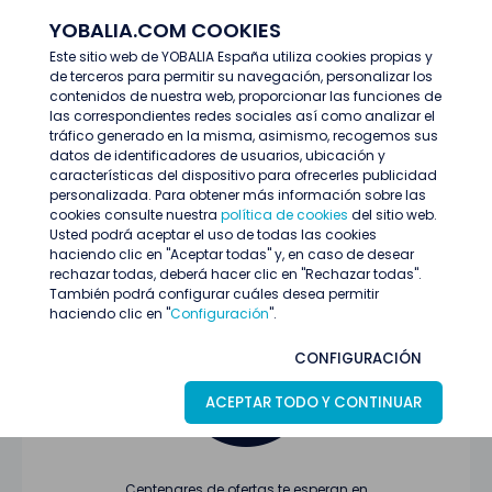
YOBALIA.COM COOKIES
ENTRAR
Este sitio web de YOBALIA España utiliza cookies propias y
de terceros para permitir su navegación, personalizar los
Últimas ofertas
contenidos de nuestra web, proporcionar las funciones de
las correspondientes redes sociales así como analizar el
tráfico generado en la misma, asimismo, recogemos sus
datos de identificadores de usuarios, ubicación y
características del dispositivo para ofrecerles publicidad
personalizada. Para obtener más información sobre las
cookies consulte nuestra
política de cookies
del sitio web.
Usted podrá aceptar el uso de todas las cookies
Oferta no encontrada o ha finalizado su
haciendo clic en "Aceptar todas" y, en caso de desear
proceso de selección
rechazar todas, deberá hacer clic en "Rechazar todas".
También podrá configurar cuáles desea permitir
haciendo clic en "
Configuración
".
CONFIGURACIÓN
ACEPTAR TODO Y CONTINUAR
Centenares de ofertas te esperan en