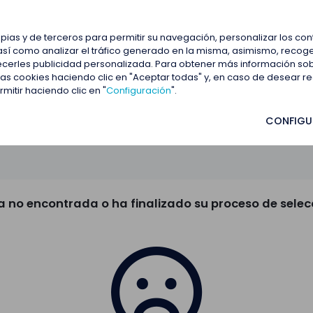
estacadas
Blog
Contactar
opias y de terceros para permitir su navegación, personalizar los co
así como analizar el tráfico generado en la misma, asimismo, recoge
frecerles publicidad personalizada. Para obtener más información so
 las cookies haciendo clic en "Aceptar todas" y, en caso de desear 
itir haciendo clic en "
Configuración
".
CONFIGU
a no encontrada o ha finalizado su proceso de selec