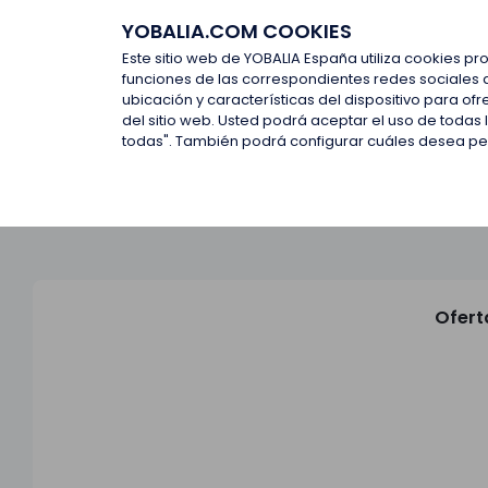
YOBALIA.COM COOKIES
Últimas ofertas
Empresas d
Este sitio web de YOBALIA España utiliza cookies pr
funciones de las correspondientes redes sociales 
ubicación y características del dispositivo para o
Últimas ofertas
del sitio web. Usted podrá aceptar el uso de todas
todas". También podrá configurar cuáles desea perm
Ofert