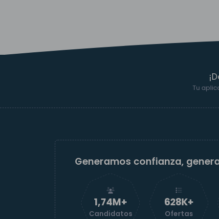
¡D
Tu aplic
Generamos confianza, gener
1,74M+
629K+
Candidatos
Ofertas