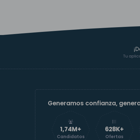
¡D
Tu aplic
Generamos confianza, gener
1,74M+
629K+
Candidatos
Ofertas