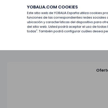
YOBALIA.COM COOKIES
Últimas ofertas
Empresas d
Este sitio web de YOBALIA España utiliza cookies pr
funciones de las correspondientes redes sociales 
ubicación y características del dispositivo para o
Últimas ofertas
del sitio web. Usted podrá aceptar el uso de todas
todas". También podrá configurar cuáles desea perm
Ofert