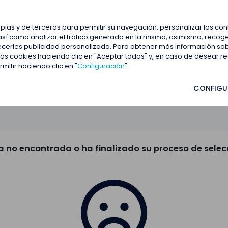
estacadas
Blog
Contactar
opias y de terceros para permitir su navegación, personalizar los co
así como analizar el tráfico generado en la misma, asimismo, recoge
frecerles publicidad personalizada. Para obtener más información so
 las cookies haciendo clic en "Aceptar todas" y, en caso de desear 
itir haciendo clic en "
Configuración
".
CONFIGU
a no encontrada o ha finalizado su proceso de selec