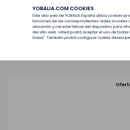
YOBALIA.COM COOKIES
Últimas ofertas
Empresas d
Este sitio web de YOBALIA España utiliza cookies pr
funciones de las correspondientes redes sociales 
ubicación y características del dispositivo para o
Últimas ofertas
del sitio web. Usted podrá aceptar el uso de todas
todas". También podrá configurar cuáles desea perm
Ofert