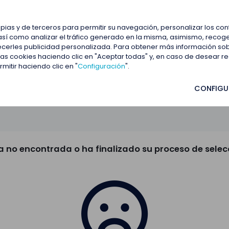
estacadas
Blog
Contactar
opias y de terceros para permitir su navegación, personalizar los co
así como analizar el tráfico generado en la misma, asimismo, recoge
frecerles publicidad personalizada. Para obtener más información so
 las cookies haciendo clic en "Aceptar todas" y, en caso de desear 
itir haciendo clic en "
Configuración
".
CONFIGU
a no encontrada o ha finalizado su proceso de selec