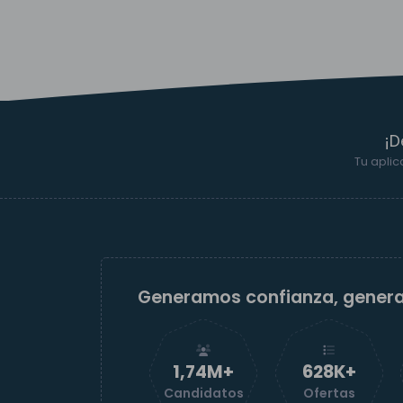
¡D
Tu aplic
Generamos confianza, gener
1,74M+
629K+
Candidatos
Ofertas