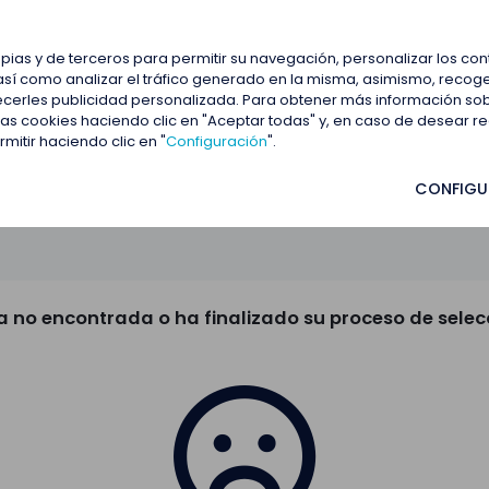
estacadas
Blog
Contactar
opias y de terceros para permitir su navegación, personalizar los co
así como analizar el tráfico generado en la misma, asimismo, recoge
frecerles publicidad personalizada. Para obtener más información so
 las cookies haciendo clic en "Aceptar todas" y, en caso de desear 
itir haciendo clic en "
Configuración
".
CONFIGU
a no encontrada o ha finalizado su proceso de selec