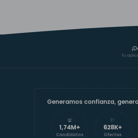
¡D
Tu aplic
Generamos confianza, gener
1,74M+
629K+
Candidatos
Ofertas