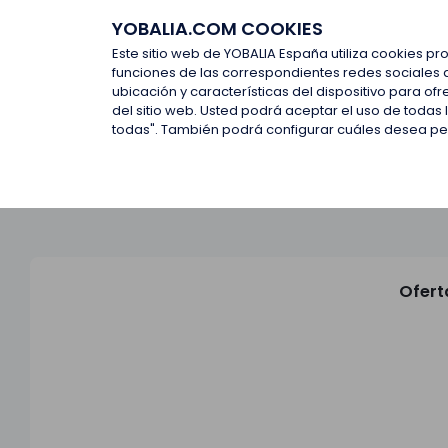
YOBALIA.COM COOKIES
Últimas ofertas
Empresas d
Este sitio web de YOBALIA España utiliza cookies pr
funciones de las correspondientes redes sociales 
ubicación y características del dispositivo para o
Últimas ofertas
del sitio web. Usted podrá aceptar el uso de todas
todas". También podrá configurar cuáles desea perm
Ofert