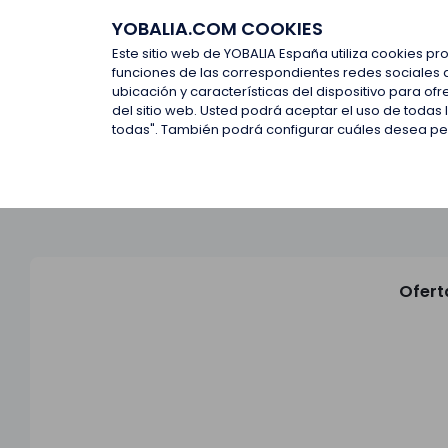
YOBALIA.COM COOKIES
Últimas ofertas
Empresas d
Este sitio web de YOBALIA España utiliza cookies pr
funciones de las correspondientes redes sociales 
ubicación y características del dispositivo para o
Últimas ofertas
del sitio web. Usted podrá aceptar el uso de todas
todas". También podrá configurar cuáles desea perm
Ofert