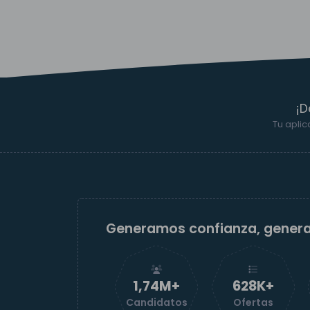
¡D
Tu aplic
Generamos confianza, gener
1,74M+
629K+
Candidatos
Ofertas