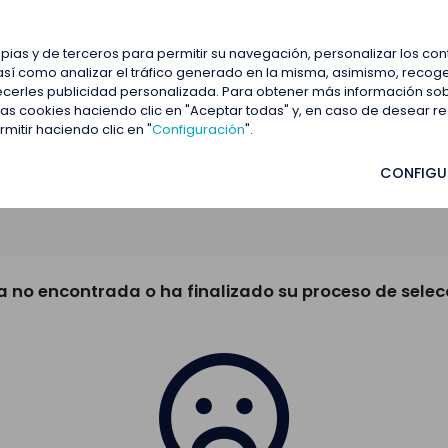
estacadas
Blog
Contactar
opias y de terceros para permitir su navegación, personalizar los co
así como analizar el tráfico generado en la misma, asimismo, recoge
frecerles publicidad personalizada. Para obtener más información so
 las cookies haciendo clic en "Aceptar todas" y, en caso de desear 
itir haciendo clic en "
Configuración
".
CONFIGU
a no encontrada o ha finalizado su proceso de selec