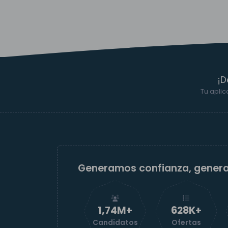
¡D
Tu aplic
Generamos confianza, gener
1,74M+
629K+
Candidatos
Ofertas