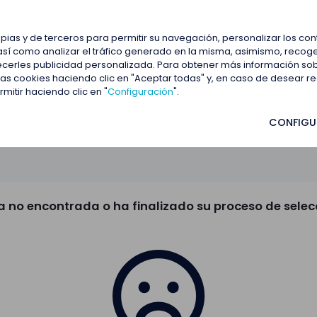
estacadas
Blog
Contactar
opias y de terceros para permitir su navegación, personalizar los co
así como analizar el tráfico generado en la misma, asimismo, recoge
frecerles publicidad personalizada. Para obtener más información so
 las cookies haciendo clic en "Aceptar todas" y, en caso de desear 
itir haciendo clic en "
Configuración
".
CONFIGU
a no encontrada o ha finalizado su proceso de selec