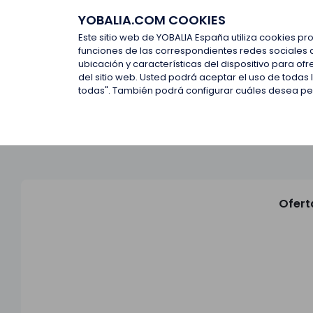
YOBALIA.COM COOKIES
Últimas ofertas
Empresas d
Este sitio web de YOBALIA España utiliza cookies pr
funciones de las correspondientes redes sociales 
ubicación y características del dispositivo para o
Últimas ofertas
del sitio web. Usted podrá aceptar el uso de todas
todas". También podrá configurar cuáles desea perm
Ofert