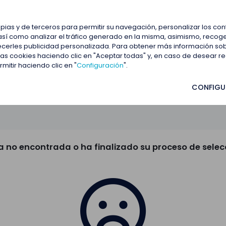
estacadas
Blog
Contactar
opias y de terceros para permitir su navegación, personalizar los co
así como analizar el tráfico generado en la misma, asimismo, recoge
frecerles publicidad personalizada. Para obtener más información so
 las cookies haciendo clic en "Aceptar todas" y, en caso de desear 
itir haciendo clic en "
Configuración
".
CONFIGU
a no encontrada o ha finalizado su proceso de selec