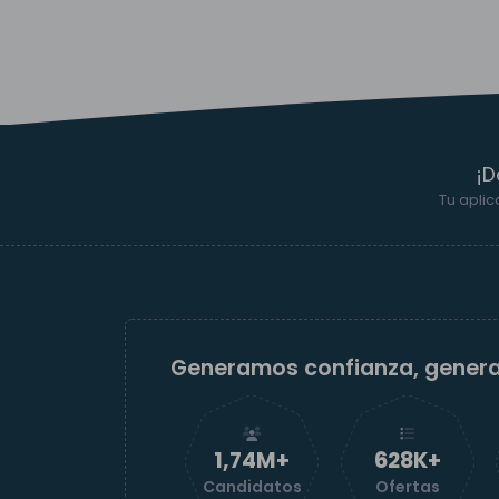
¡D
Tu aplic
Generamos confianza, gener
1,74M+
629K+
Candidatos
Ofertas