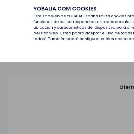
YOBALIA.COM COOKIES
Últimas ofertas
Empresas d
Este sitio web de YOBALIA España utiliza cookies pr
funciones de las correspondientes redes sociales 
ubicación y características del dispositivo para o
Últimas ofertas
del sitio web. Usted podrá aceptar el uso de todas
todas". También podrá configurar cuáles desea perm
Ofert