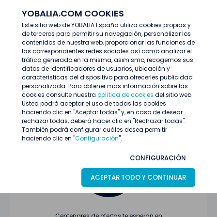
YOBALIA.COM COOKIES
ENTRAR
Este sitio web de YOBALIA España utiliza cookies propias y
de terceros para permitir su navegación, personalizar los
Últimas ofertas
contenidos de nuestra web, proporcionar las funciones de
las correspondientes redes sociales así como analizar el
tráfico generado en la misma, asimismo, recogemos sus
datos de identificadores de usuarios, ubicación y
características del dispositivo para ofrecerles publicidad
personalizada. Para obtener más información sobre las
cookies consulte nuestra
política de cookies
del sitio web.
Usted podrá aceptar el uso de todas las cookies
Oferta no encontrada o ha finalizado su
haciendo clic en "Aceptar todas" y, en caso de desear
proceso de selección
rechazar todas, deberá hacer clic en "Rechazar todas".
También podrá configurar cuáles desea permitir
haciendo clic en "
Configuración
".
CONFIGURACIÓN
ACEPTAR TODO Y CONTINUAR
Centenares de ofertas te esperan en