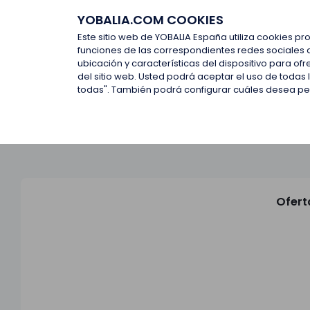
YOBALIA.COM COOKIES
Últimas ofertas
Empresas d
Este sitio web de YOBALIA España utiliza cookies pr
funciones de las correspondientes redes sociales 
ubicación y características del dispositivo para o
Últimas ofertas
del sitio web. Usted podrá aceptar el uso de todas
todas". También podrá configurar cuáles desea perm
Ofert