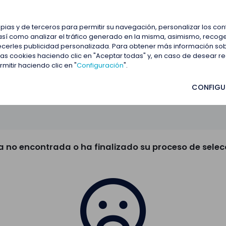
estacadas
Blog
Contactar
opias y de terceros para permitir su navegación, personalizar los co
así como analizar el tráfico generado en la misma, asimismo, recoge
frecerles publicidad personalizada. Para obtener más información so
 las cookies haciendo clic en "Aceptar todas" y, en caso de desear 
itir haciendo clic en "
Configuración
".
CONFIGU
a no encontrada o ha finalizado su proceso de selec