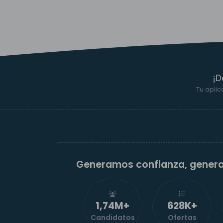
¡D
Tu aplic
Generamos confianza, gener
1,74M+
629K+
Candidatos
Ofertas