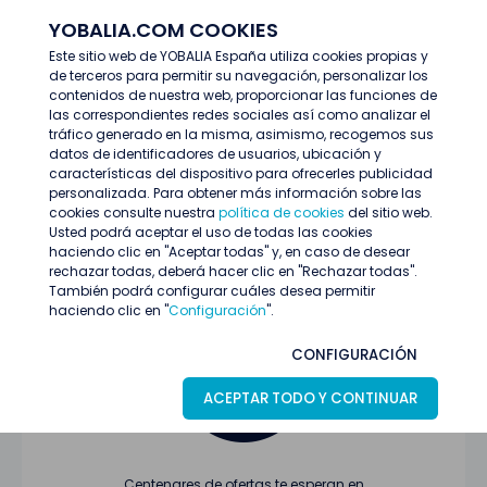
YOBALIA.COM COOKIES
ENTRAR
Este sitio web de YOBALIA España utiliza cookies propias y
de terceros para permitir su navegación, personalizar los
Últimas ofertas
contenidos de nuestra web, proporcionar las funciones de
las correspondientes redes sociales así como analizar el
tráfico generado en la misma, asimismo, recogemos sus
datos de identificadores de usuarios, ubicación y
características del dispositivo para ofrecerles publicidad
personalizada. Para obtener más información sobre las
cookies consulte nuestra
política de cookies
del sitio web.
Usted podrá aceptar el uso de todas las cookies
Oferta no encontrada o ha finalizado su
haciendo clic en "Aceptar todas" y, en caso de desear
proceso de selección
rechazar todas, deberá hacer clic en "Rechazar todas".
También podrá configurar cuáles desea permitir
haciendo clic en "
Configuración
".
CONFIGURACIÓN
ACEPTAR TODO Y CONTINUAR
Centenares de ofertas te esperan en