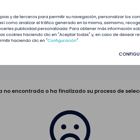
estacadas
Blog
Contactar
opias y de terceros para permitir su navegación, personalizar los co
así como analizar el tráfico generado en la misma, asimismo, recoge
frecerles publicidad personalizada. Para obtener más información so
 las cookies haciendo clic en "Aceptar todas" y, en caso de desear 
itir haciendo clic en "
Configuración
".
CONFIGU
a no encontrada o ha finalizado su proceso de selec