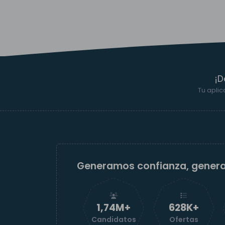
¡D
Tu aplic
Generamos confianza, gener
1,74M+
629K+
Candidatos
Ofertas