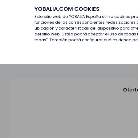
YOBALIA.COM COOKIES
Últimas ofertas
Empresas d
Este sitio web de YOBALIA España utiliza cookies pr
funciones de las correspondientes redes sociales 
ubicación y características del dispositivo para o
Últimas ofertas
del sitio web. Usted podrá aceptar el uso de todas
todas". También podrá configurar cuáles desea perm
Ofert