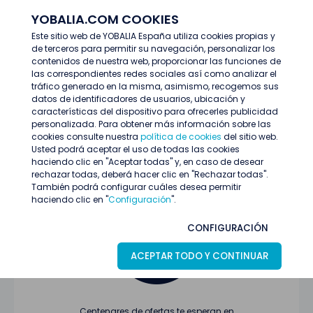
YOBALIA.COM COOKIES
ENTRAR
Este sitio web de YOBALIA España utiliza cookies propias y
de terceros para permitir su navegación, personalizar los
Últimas ofertas
contenidos de nuestra web, proporcionar las funciones de
las correspondientes redes sociales así como analizar el
tráfico generado en la misma, asimismo, recogemos sus
datos de identificadores de usuarios, ubicación y
características del dispositivo para ofrecerles publicidad
personalizada. Para obtener más información sobre las
cookies consulte nuestra
política de cookies
del sitio web.
Usted podrá aceptar el uso de todas las cookies
Oferta no encontrada o ha finalizado su
haciendo clic en "Aceptar todas" y, en caso de desear
proceso de selección
rechazar todas, deberá hacer clic en "Rechazar todas".
También podrá configurar cuáles desea permitir
haciendo clic en "
Configuración
".
CONFIGURACIÓN
ACEPTAR TODO Y CONTINUAR
Centenares de ofertas te esperan en