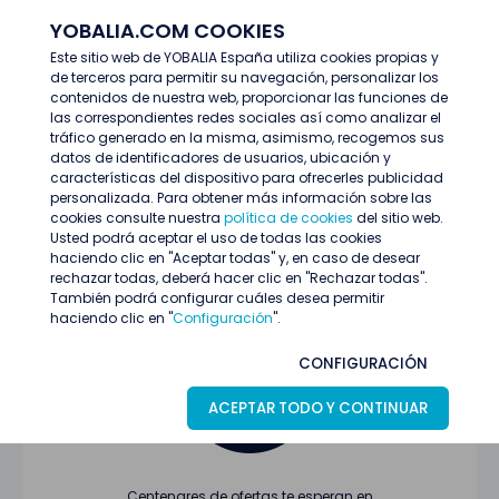
YOBALIA.COM COOKIES
ENTRAR
Este sitio web de YOBALIA España utiliza cookies propias y
de terceros para permitir su navegación, personalizar los
Últimas ofertas
contenidos de nuestra web, proporcionar las funciones de
las correspondientes redes sociales así como analizar el
tráfico generado en la misma, asimismo, recogemos sus
datos de identificadores de usuarios, ubicación y
características del dispositivo para ofrecerles publicidad
personalizada. Para obtener más información sobre las
cookies consulte nuestra
política de cookies
del sitio web.
Usted podrá aceptar el uso de todas las cookies
Oferta no encontrada o ha finalizado su
haciendo clic en "Aceptar todas" y, en caso de desear
proceso de selección
rechazar todas, deberá hacer clic en "Rechazar todas".
También podrá configurar cuáles desea permitir
haciendo clic en "
Configuración
".
CONFIGURACIÓN
ACEPTAR TODO Y CONTINUAR
Centenares de ofertas te esperan en