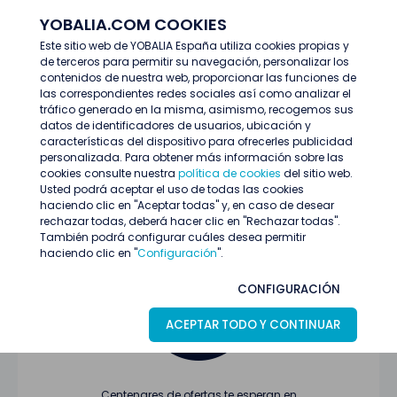
YOBALIA.COM COOKIES
ENTRAR
Este sitio web de YOBALIA España utiliza cookies propias y
de terceros para permitir su navegación, personalizar los
Últimas ofertas
contenidos de nuestra web, proporcionar las funciones de
las correspondientes redes sociales así como analizar el
tráfico generado en la misma, asimismo, recogemos sus
datos de identificadores de usuarios, ubicación y
características del dispositivo para ofrecerles publicidad
personalizada. Para obtener más información sobre las
cookies consulte nuestra
política de cookies
del sitio web.
Usted podrá aceptar el uso de todas las cookies
Oferta no encontrada o ha finalizado su
haciendo clic en "Aceptar todas" y, en caso de desear
proceso de selección
rechazar todas, deberá hacer clic en "Rechazar todas".
También podrá configurar cuáles desea permitir
haciendo clic en "
Configuración
".
CONFIGURACIÓN
ACEPTAR TODO Y CONTINUAR
Centenares de ofertas te esperan en