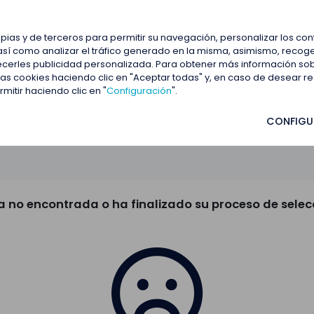
estacadas
Blog
Contactar
opias y de terceros para permitir su navegación, personalizar los co
así como analizar el tráfico generado en la misma, asimismo, recoge
frecerles publicidad personalizada. Para obtener más información so
 las cookies haciendo clic en "Aceptar todas" y, en caso de desear 
itir haciendo clic en "
Configuración
".
CONFIGU
a no encontrada o ha finalizado su proceso de selec