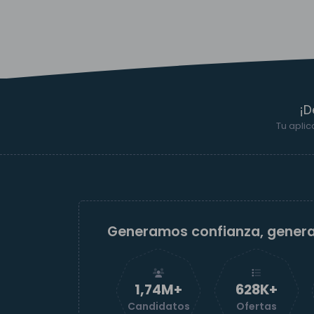
¡D
Tu aplic
Generamos confianza, gener
1,74M+
629K+
Candidatos
Ofertas