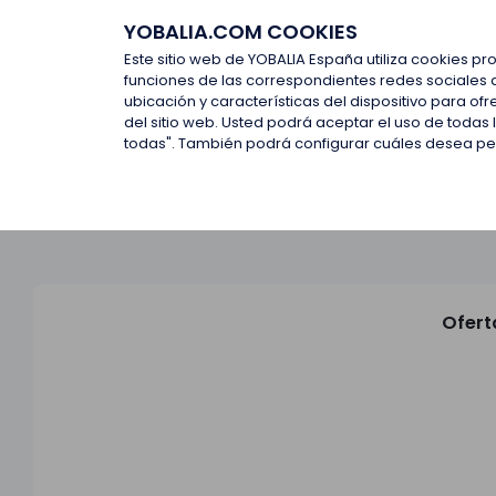
YOBALIA.COM COOKIES
Últimas ofertas
Empresas d
Este sitio web de YOBALIA España utiliza cookies pr
funciones de las correspondientes redes sociales 
ubicación y características del dispositivo para o
Últimas ofertas
del sitio web. Usted podrá aceptar el uso de todas
todas". También podrá configurar cuáles desea perm
Ofert