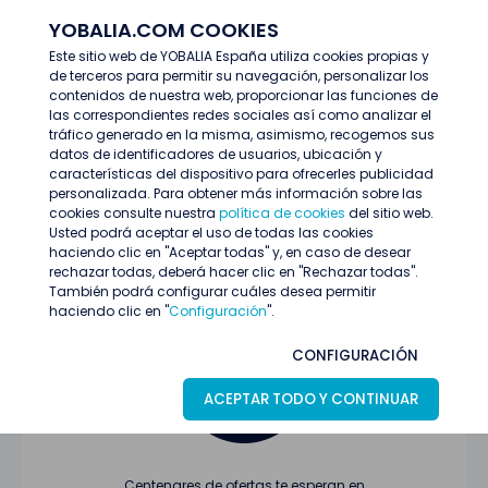
YOBALIA.COM COOKIES
ENTRAR
Este sitio web de YOBALIA España utiliza cookies propias y
de terceros para permitir su navegación, personalizar los
Últimas ofertas
contenidos de nuestra web, proporcionar las funciones de
las correspondientes redes sociales así como analizar el
tráfico generado en la misma, asimismo, recogemos sus
datos de identificadores de usuarios, ubicación y
características del dispositivo para ofrecerles publicidad
personalizada. Para obtener más información sobre las
cookies consulte nuestra
política de cookies
del sitio web.
Usted podrá aceptar el uso de todas las cookies
Oferta no encontrada o ha finalizado su
haciendo clic en "Aceptar todas" y, en caso de desear
proceso de selección
rechazar todas, deberá hacer clic en "Rechazar todas".
También podrá configurar cuáles desea permitir
haciendo clic en "
Configuración
".
CONFIGURACIÓN
ACEPTAR TODO Y CONTINUAR
Centenares de ofertas te esperan en