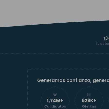
¡D
Tu aplic
Generamos confianza, gener
1,74M+
629K+
Candidatos
Ofertas