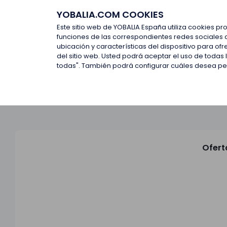
YOBALIA.COM COOKIES
Últimas ofertas
Empresas d
Este sitio web de YOBALIA España utiliza cookies pr
funciones de las correspondientes redes sociales 
ubicación y características del dispositivo para o
Últimas ofertas
del sitio web. Usted podrá aceptar el uso de todas
todas". También podrá configurar cuáles desea perm
Ofert