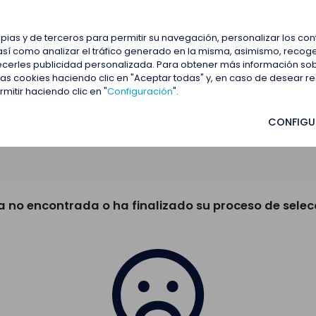
estacadas
Blog
Contactar
opias y de terceros para permitir su navegación, personalizar los co
así como analizar el tráfico generado en la misma, asimismo, recoge
frecerles publicidad personalizada. Para obtener más información so
 las cookies haciendo clic en "Aceptar todas" y, en caso de desear 
itir haciendo clic en "
Configuración
".
CONFIGU
a no encontrada o ha finalizado su proceso de selec