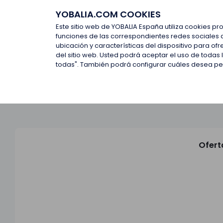
YOBALIA.COM COOKIES
Últimas ofertas
Empresas d
Este sitio web de YOBALIA España utiliza cookies pr
funciones de las correspondientes redes sociales 
ubicación y características del dispositivo para o
Últimas ofertas
del sitio web. Usted podrá aceptar el uso de todas
todas". También podrá configurar cuáles desea perm
Ofert