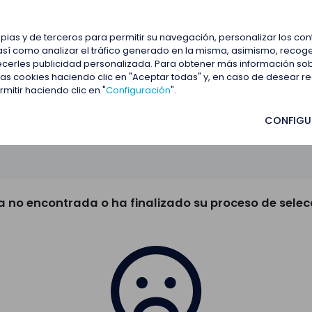
estacadas
Blog
Contactar
opias y de terceros para permitir su navegación, personalizar los co
así como analizar el tráfico generado en la misma, asimismo, recoge
frecerles publicidad personalizada. Para obtener más información so
 las cookies haciendo clic en "Aceptar todas" y, en caso de desear 
itir haciendo clic en "
Configuración
".
CONFIGU
a no encontrada o ha finalizado su proceso de selec