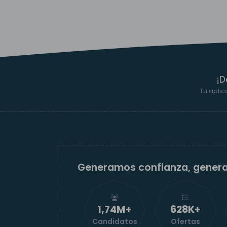
¡D
Tu aplic
Generamos confianza, gener
1,74M+
629K+
Candidatos
Ofertas