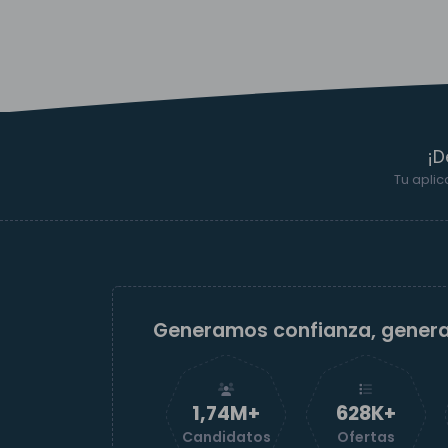
¡D
Tu aplic
Generamos confianza, gener
1,74M+
629K+
Candidatos
Ofertas