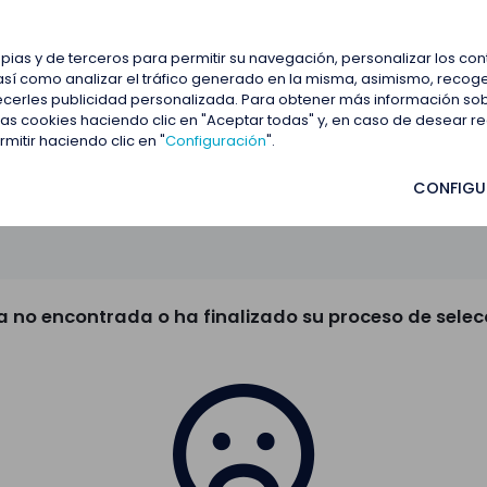
estacadas
Blog
Contactar
opias y de terceros para permitir su navegación, personalizar los co
así como analizar el tráfico generado en la misma, asimismo, recoge
frecerles publicidad personalizada. Para obtener más información so
 las cookies haciendo clic en "Aceptar todas" y, en caso de desear 
itir haciendo clic en "
Configuración
".
CONFIGU
a no encontrada o ha finalizado su proceso de selec